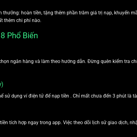
 thưởng: hoàn tiền, tặng thêm phần trăm giá trị nạp, khuyến mãi
ất thêm chi phí nào.
8 Phổ Biến
chọn ngân hàng và làm theo hướng dẫn. Đừng quên kiểm tra ch
y)
 sử dụng ví điện tử để nạp tiền . Chỉ mất chưa đến 3 phút là tà
n tích hợp ngay trong app. Việc theo dõi lịch sử giao dịch, nh