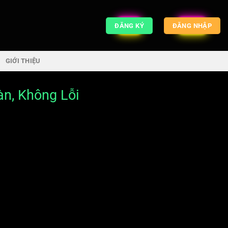
ĐĂNG KÝ
ĐĂNG NHẬP
GIỚI THIỆU
n, Không Lỗi