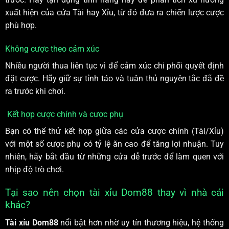
xuất hiện của cửa Tài hay Xỉu, từ đó đưa ra chiến lược cược
phù hợp.
Không cược theo cảm xúc
Nhiều người thua liên tục vì để cảm xúc chi phối quyết định
đặt cược. Hãy giữ sự tỉnh táo và tuân thủ nguyên tắc đã đề
ra trước khi chơi.
Kết hợp cược chính và cược phụ
Bạn có thể thử kết hợp giữa các cửa cược chính (Tài/Xỉu)
với một số cược phụ có tỷ lệ ăn cao để tăng lợi nhuận. Tuy
nhiên, hãy bắt đầu từ những cửa dễ trước để làm quen với
nhịp độ trò chơi.
Tại sao nên chọn tài xỉu Dom88 thay vì nhà cái
khác?
Tài xỉu Dom88
nổi bật hơn nhờ uy tín thương hiệu, hệ thống