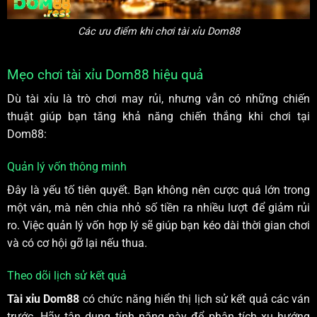
Các ưu điểm khi chơi tài xỉu Dom88
Mẹo chơi tài xỉu Dom88 hiệu quả
Dù tài xỉu là trò chơi may rủi, nhưng vẫn có những chiến
thuật giúp bạn tăng khả năng chiến thắng khi chơi tại
Dom88:
Quản lý vốn thông minh
Đây là yếu tố tiên quyết. Bạn không nên cược quá lớn trong
một ván, mà nên chia nhỏ số tiền ra nhiều lượt để giảm rủi
ro. Việc quản lý vốn hợp lý sẽ giúp bạn kéo dài thời gian chơi
và có cơ hội gỡ lại nếu thua.
Theo dõi lịch sử kết quả
Tài xỉu Dom88
có chức năng hiển thị lịch sử kết quả các ván
trước. Hãy tận dụng tính năng này để phân tích xu hướng