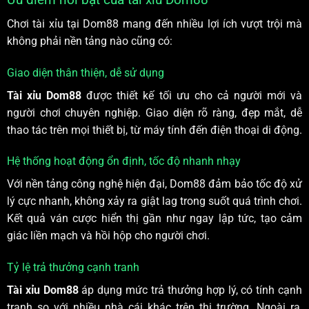
Chơi tài xỉu tại Dom88 mang đến nhiều lợi ích vượt trội mà
không phải nền tảng nào cũng có:
Giao diện thân thiện, dễ sử dụng
Tài xỉu Dom88
được thiết kế tối ưu cho cả người mới và
người chơi chuyên nghiệp. Giao diện rõ ràng, đẹp mắt, dễ
thao tác trên mọi thiết bị, từ máy tính đến điện thoại di động.
Hệ thống hoạt động ổn định, tốc độ nhanh nhạy
Với nền tảng công nghệ hiện đại, Dom88 đảm bảo tốc độ xử
lý cực nhanh, không xảy ra giật lag trong suốt quá trình chơi.
Kết quả ván cược hiển thị gần như ngay lập tức, tạo cảm
giác liền mạch và hồi hộp cho người chơi.
Tỷ lệ trả thưởng cạnh tranh
Tài xỉu Dom88
áp dụng mức trả thưởng hợp lý, có tính cạnh
tranh so với nhiều nhà cái khác trên thị trường. Ngoài ra,