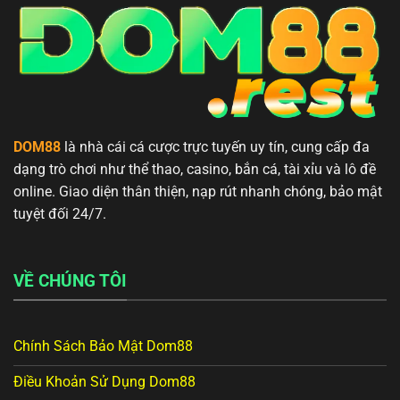
Jackpot
Cực
Khủng
Cùng
DOM88
DOM88
là nhà cái cá cược trực tuyến uy tín, cung cấp đa
dạng trò chơi như thể thao, casino, bắn cá, tài xỉu và lô đề
online. Giao diện thân thiện, nạp rút nhanh chóng, bảo mật
tuyệt đối 24/7.
VỀ CHÚNG TÔI
Chính Sách Bảo Mật Dom88
Điều Khoản Sử Dụng Dom88