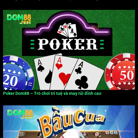
Poker Dom88 – Trò chơi trí tuệ và may rủi đỉnh cao