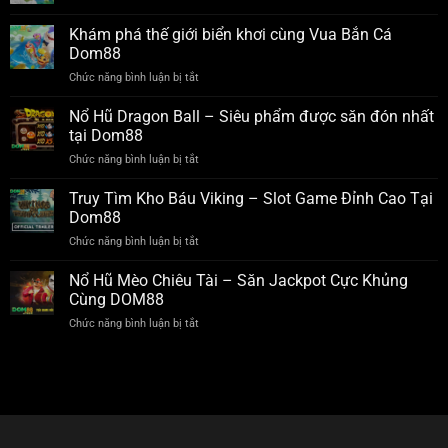
Giải
happy
Trí
fishing
Khám phá thế giới biển khơi cùng Vua Bắn Cá
Hàng
Dom88
Đầu
Khuấy
Chức năng bình luận bị tắt
ở
Đảo
Khám
Cộng
phá
Nổ Hũ Dragon Ball – Siêu phẩm được săn đón nhất
Đồng
thế
tại Dom88
Game
giới
Thủ
Chức năng bình luận bị tắt
ở
biển
Nổ
khơi
Hũ
Truy Tìm Kho Báu Viking – Slot Game Đỉnh Cao Tại
cùng
Dragon
Vua
Dom88
Ball
Bắn
Chức năng bình luận bị tắt
ở
–
Cá
Truy
Siêu
Dom88
Tìm
Nổ Hũ Mèo Chiêu Tài – Săn Jackpot Cực Khủng
phẩm
Kho
được
Cùng DOM88
Báu
săn
Chức năng bình luận bị tắt
ở
Viking
đón
Nổ
–
nhất
Hũ
Slot
tại
Mèo
Game
Dom88
Chiêu
Đỉnh
Tài
Cao
–
Tại
Săn
Dom88