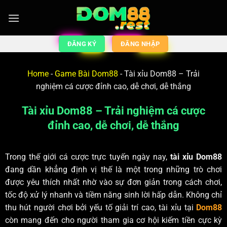
ĐĂNG KÝ
ĐĂNG NHẬP
Home
-
Game Bài Dom88
-
Tài xỉu Dom88 – Trải
nghiệm cá cược đỉnh cao, dễ chơi, dễ thắng
Tài xỉu Dom88 – Trải nghiệm cá cược
đỉnh cao, dễ chơi, dễ thắng
Trong thế giới cá cược trực tuyến ngày nay,
tài xỉu Dom88
đang dần khẳng định vị thế là một trong những trò chơi
được yêu thích nhất nhờ vào sự đơn giản trong cách chơi,
tốc độ xử lý nhanh và tiềm năng sinh lời hấp dẫn. Không chỉ
thu hút người chơi bởi yếu tố giải trí cao, tài xỉu tại
Dom88
còn mang đến cho người tham gia cơ hội kiếm tiền cực kỳ